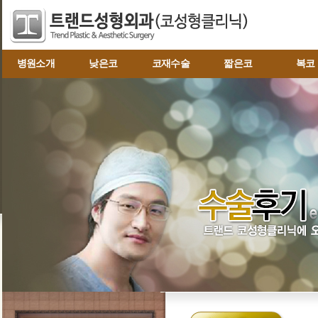
병원소개
낮은코
코재수술
짧은코
복코