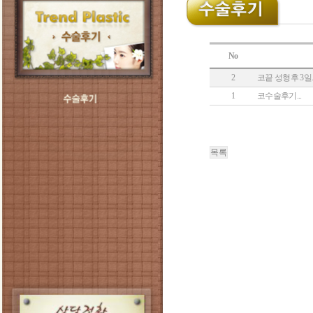
No
2
코끝 성형후 3일..
1
코수술후기...