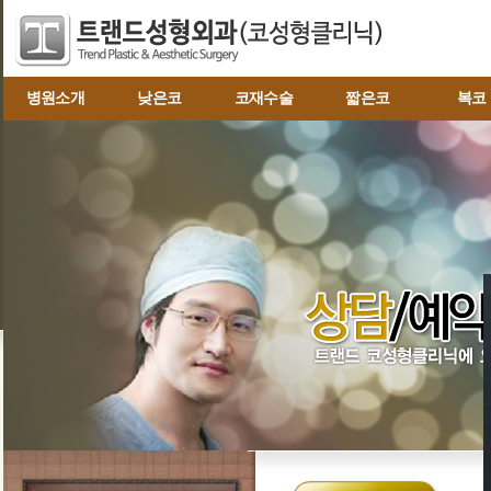
병원소개
낮은코
코재수술
짧은코
복코