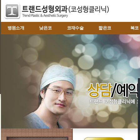
병원소개
낮은코
코재수술
짧은코
복코