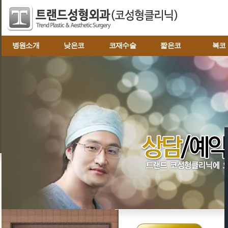
병원소개
낮은코
코재수술
짧은코
복코