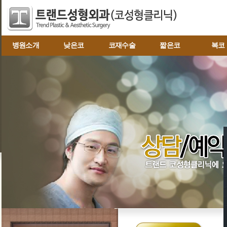
병원소개
낮은코
코재수술
짧은코
복코