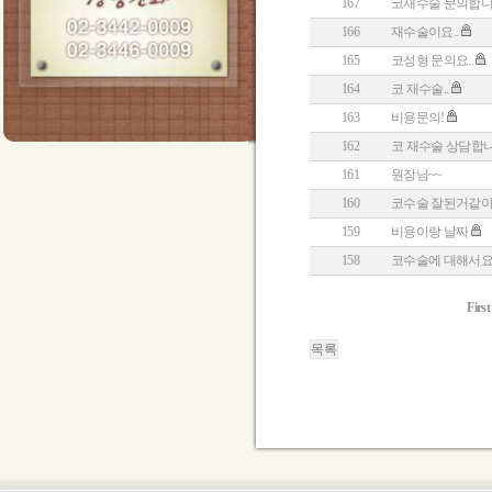
167
코재수술 문의합니
166
재수술이요..
165
코성형 문의요..
164
코 재수술..
163
비용문의!
162
코 재수술 상담합니
161
원장님~~
160
코수술 잘된거같아
159
비용이랑 날짜
158
코수술에 대해서요
First