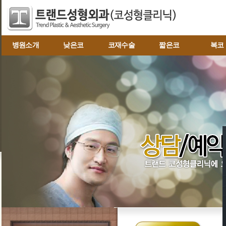
병원소개
낮은코
코재수술
짧은코
복코