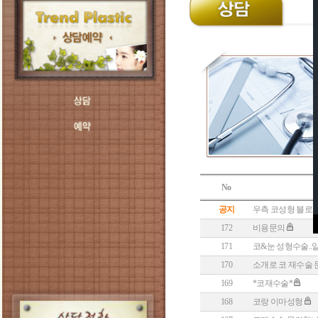
No
공지
우측 코성형 블로그
172
비용문의
171
코&눈 성형수술..
170
소개로 코 재수술 
169
*코재수술*
168
코랑 이마성형