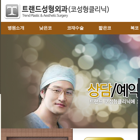
병원소개
낮은코
코재수술
짧은코
복코