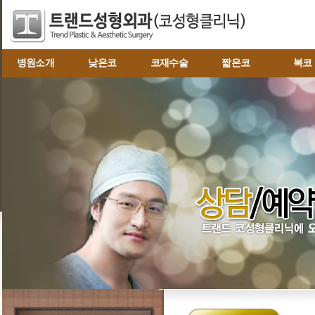
병원소개
낮은코
코재수술
짧은코
복코