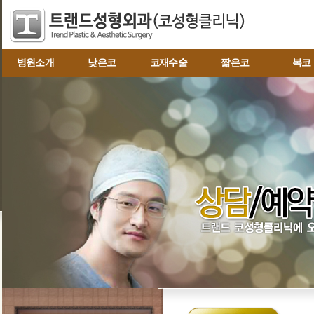
병원소개
낮은코
코재수술
짧은코
복코