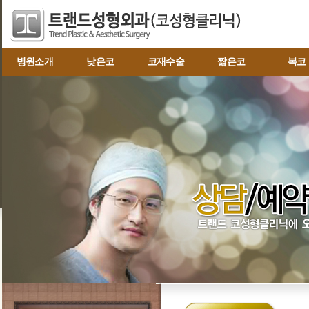
병원소개
낮은코
코재수술
짧은코
복코