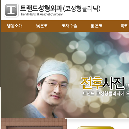
병원소개
낮은코
코재수술
짧은코
복코