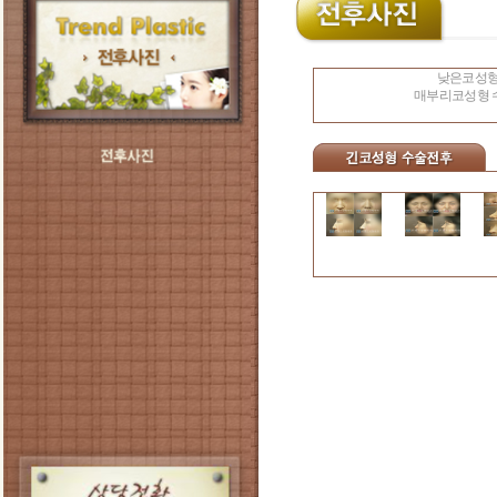
낮은코성형
매부리코성형 