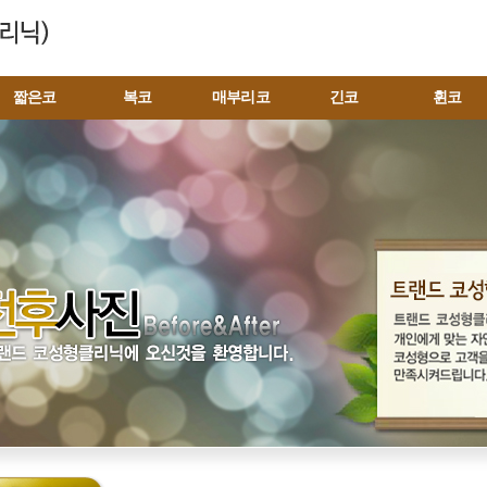
짧은코
복코
매부리코
긴코
휜코