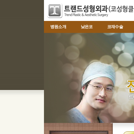
병원소개
낮은코
코재수술