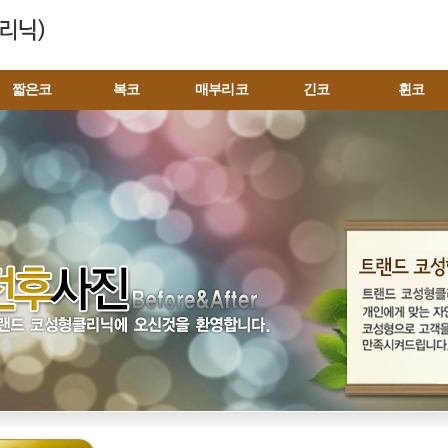
짧은코
복코
매부리코
긴코
휜코