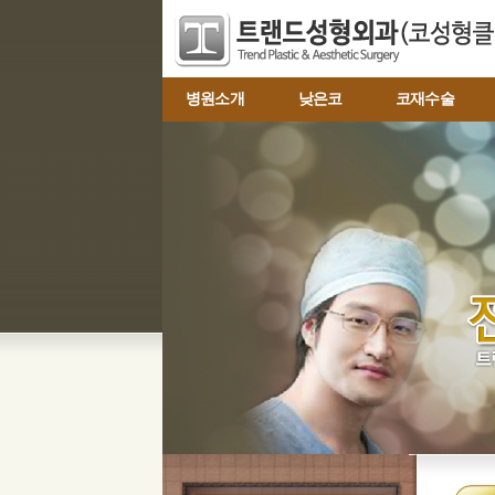
병원소개
낮은코
코재수술